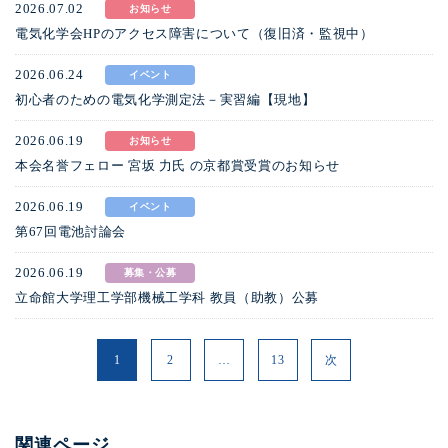
2026.07.02
お知らせ
電気化学会HPのアクセス障害について（復旧済・監視中）
2026.06.24
イベント
初心者のための電気化学測定法－実習編【現地】
2026.06.19
お知らせ
本会名誉フェロー 宮坂 力氏 の京都賞受賞のお知らせ
2026.06.19
イベント
第67回電池討論会
2026.06.19
募集・公募
立命館大学理工学部機械工学科 教員（助教）公募
1
2
…
13
次
関連ページ