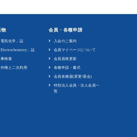
版物
会員・各種申請
「電気化学」誌
入会のご案内
Electrochemistry」誌
会員マイページについて
記事検索
会員資格更新
著作権と二次利用
各種申請・書式
会員各種届(変更/退会)
特別法人会員・法人会員一
覧