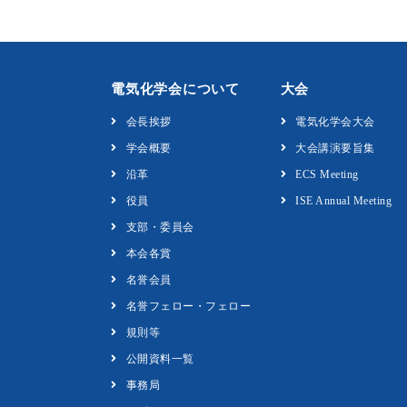
電気化学会について
大会
会長挨拶
電気化学会大会
学会概要
大会講演要旨集
沿革
ECS Meeting
役員
ISE Annual Meeting
支部・委員会
本会各賞
名誉会員
名誉フェロー・フェロー
規則等
公開資料一覧
事務局