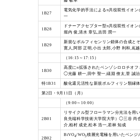
藤 敏幸
電気化学的手法によるπ共役双性イオンの合
1B27
一
ドナーアクセプター型π共役双性イオン
1B28
堀内 俊,清水 章弘,吉田 潤一
新規なポルフィセンリン錯体の合成とそ
1B29
寛人,阿部 正明,小出 太郎,小野 利和,嶌越
（16:15～17:15）
高度にπ拡張されたベンゾシロロチオフ
1B30
◯光藤 耕一,田中 聖一,礒淵 僚太,菅 誠治
特1B31
酸化還元活性な新規ポルフィリン類縁体
第2日・9月11日（月）
（9:00～10:00）
リサイクル型フローラマン分光法を用い
2B01
良先端科学技術大学院大学）◯三谷 尚也,山
介,柏村 成史,松本 浩一,若林 知成
BiVO
/WO
積層光電極を用いたベンジ
4
3
2B02