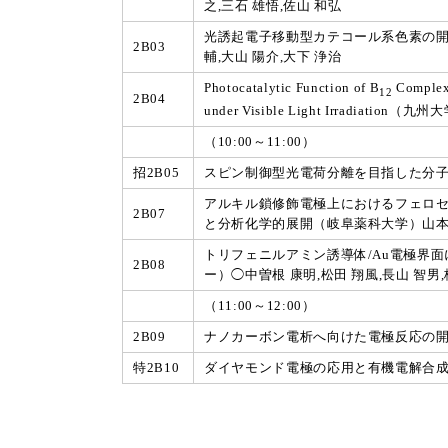
之,三石 雄悟,佐山 和弘
光誘起電子移動型カテコール系色素の開発
2B03
輔,大山 陽介,大下 浄治
Photocatalytic Function of B
Complex 
12
2B04
under Visible Light Irradiat
（10:00～11:00）
招2B05
スピン制御型光電荷分離を目指した分子
アルキル鎖修飾電極上におけるフェロ
2B07
と分析化学的展開（岐阜薬科大学）山本 拓
トリフェニルアミン誘導体/Au電極界
2B08
ー）◯中曽根 康明,松田 翔風,長山 智男,
（11:00～12:00）
2B09
ナノカーボン電析へ向けた電極反応の開発
特2B10
ダイヤモンド電極の応用と有機電解合成への