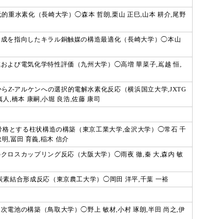
的重水素化（長崎大学）◯森本 哲朗,栗山 正巳,山本 耕介,尾野
合成を指向したキラル銅触媒の構造最適化（長崎大学）◯本山
よび電気化学特性評価（九州大学）◯高増 華菜子,嶌越 恒,
から
Z
-アルケンへの選択的電解水素化反応（横浜国立大学,JXTG
人,橋本 康嗣,小堀 良浩,佐藤 康司
骨格とする柱状構造の構築（東京工業大学,金沢大学）◯常石 千
忠明,冨田 育義,稲木 信介
ロスカップリング反応（大阪大学）◯雨夜 徹,秦 大,森内 敏
素結合形成反応（東京農工大学）◯岡田 洋平,千葉 一裕
電池の構築（鳥取大学）◯野上 敏材,小村 琢朗,半田 尚之,伊