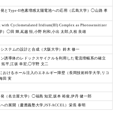
とType-II色素増感太陽電池への応用（広島大学）◯山路 孝
with Cyclometalated Iridium(III) Complex as Photosensitizer
ion（九州大学）◯田 輝,嶌越 恒,小野 利和,小出 太郎,久枝 良雄
システムの設計と合成（大阪大学）鈴木 修一
セン誘導体のレドックスサイクルを利用した電流増幅系の確立
平,江坂 幸宏,◯宇野 文二
面におけるホール注入のエネルギー障壁（長岡技術科学大学,リコ
梅田 実
（名古屋大学）◯福島 知宏,坂本 裕俊,伊丹 健一郎
展開（慶應義塾大学,JST-ACCEL）栄長 泰明