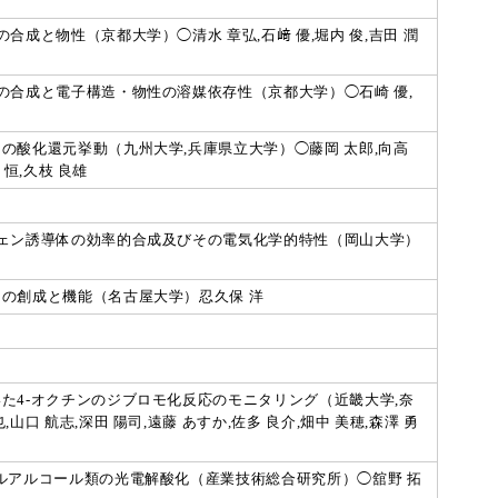
成と物性（京都大学）◯清水 章弘,石﨑 優,堀内 俊,吉田 潤
の合成と電子構造・物性の溶媒依存性（京都大学）◯石崎 優,
の酸化還元挙動（九州大学,兵庫県立大学）◯藤岡 太郎,向高
 恒,久枝 良雄
ェン誘導体の効率的合成及びその電気化学的特性（岡山大学）
の創成と機能（名古屋大学）忍久保 洋
た4-オクチンのジブロモ化反応のモニタリング（近畿大学,奈
口 航志,深田 陽司,遠藤 あすか,佐多 良介,畑中 美穂,森澤 勇
ルアルコール類の光電解酸化（産業技術総合研究所）◯舘野 拓