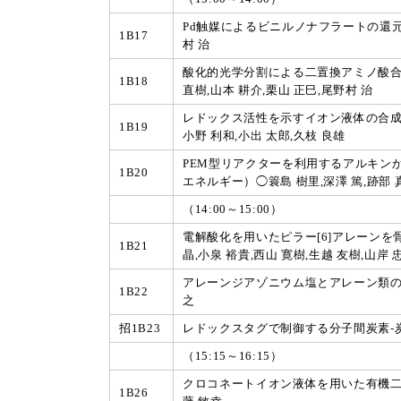
Pd触媒によるビニルノナフラートの還元
1B17
村 治
酸化的光学分割による二置換アミノ酸
1B18
直樹,山本 耕介,栗山 正巳,尾野村 治
レドックス活性を示すイオン液体の合成お
1B19
小野 利和,小出 太郎,久枝 良雄
PEM型リアクターを利用するアルキン
1B20
エネルギー）◯簑島 樹里,深澤 篤,跡部 真
（14:00～15:00）
電解酸化を用いたピラー[6]アレーンを
1B21
晶,小泉 裕貴,西山 寛樹,生越 友樹,山岸 
アレーンジアゾニウム塩とアレーン類のク
1B22
之
招1B23
レドックスタグで制御する分子間炭素-炭
（15:15～16:15）
クロコネートイオン液体を用いた有機二次
1B26