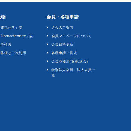
版物
会員・各種申請
「電気化学」誌
入会のご案内
Electrochemistry」誌
会員マイページについて
記事検索
会員資格更新
著作権と二次利用
各種申請・書式
会員各種届(変更/退会)
特別法人会員・法人会員一
覧