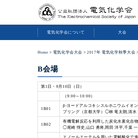
電気化学会について
大会
Home
>
電気化学会大会
>
2017年 電気化学秋季大会
B会場
第1日・9月10日（日）
（9:00～10:00）
β-ヨードアルコキシスルホニウムイオン
1B01
プリング（京都大学）◯林 竜太朗,清水 
有機電解反応を利用した炭化水素化合物のラ
1B02
◯尾崎 惇史,山口 勇将,岡田 洋平,千葉 
エノールエーテルを用いた電解酸化で