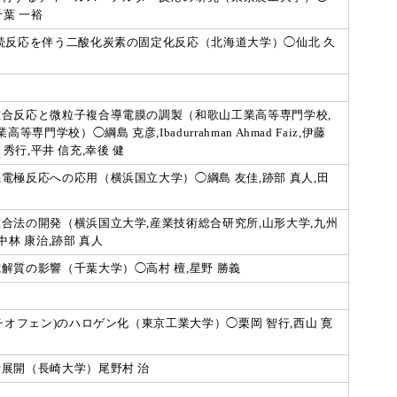
千葉 一裕
続反応を伴う二酸化炭素の固定化反応（北海道大学）◯仙北 久
合反応と微粒子複合導電膜の調製（和歌山工業高等専門学校,
門学校）◯綱島 克彦,Ibadurrahman Ahmad Faiz,伊藤
 秀行,平井 信充,幸後 健
極反応への応用（横浜国立大学）◯綱島 友佳,跡部 真人,田
合法の開発（横浜国立大学,産業技術総合研究所,山形大学,九州
中林 康治,跡部 真人
解質の影響（千葉大学）◯高村 檀,星野 勝義
チオフェン)のハロゲン化（東京工業大学）◯栗岡 智行,西山 寛
展開（長崎大学）尾野村 治