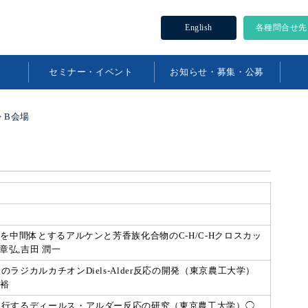
English
各種問合せ先
セミナー・イベント
お知らせ・募集・公募
>
B会場
を中間体とするアルケンと芳香族化合物のC-H/C-Hクロスカッ
章弘,吉田 潤一
ジカルカチオンDiels-Alder反応の開発（東京農工大学）
一裕
進行するディールス・アルダー反応の研究（東京農工大学）◯