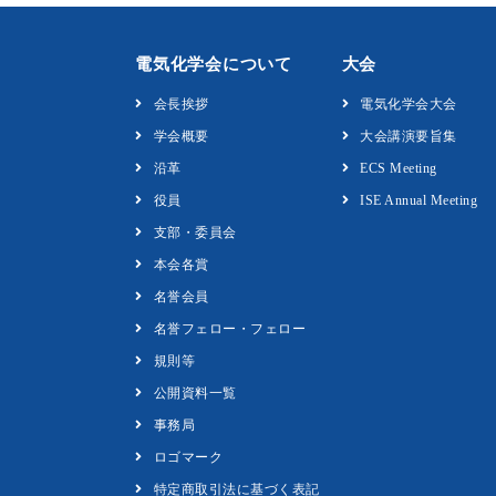
電気化学会について
大会
会長挨拶
電気化学会大会
学会概要
大会講演要旨集
沿革
ECS Meeting
役員
ISE Annual Meeting
支部・委員会
本会各賞
名誉会員
名誉フェロー・フェロー
規則等
公開資料一覧
事務局
ロゴマーク
特定商取引法に基づく表記