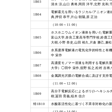
1B03
清水 涼,山口 勇将,岡田 洋平,北野 克和,
電解還元を用いるラジカル/アニオン連
1B04
典,押切 恭平,片山 朝陽,原 正治
（10:00～11:00）
ホスホニウムイオン液体を用いた電解重
1B05
富山大学,奈良工業高等専門学校,鈴鹿工業高等専
大樹,小野 恭史,山田 裕久,片倉 勝己,兼松
水系濃厚電解液の電気化学的特性と有機電
1B06
中 栄作
高濃度モノマー溶液を利用する電解共重
1B07
大学）◯田中 栄作,舘野 拓之,松村 吉将,
1B08
金属調光沢膜の電解合成に及ぼす支持電
（11:00～12:00）
高分子電解反応によるポリ(3-ヘキシル
1B09
樹,冨田 育義,稲木 信介
特1B10
水酸基活性化に基づく不斉非対称化の新
（13:00～14:00）