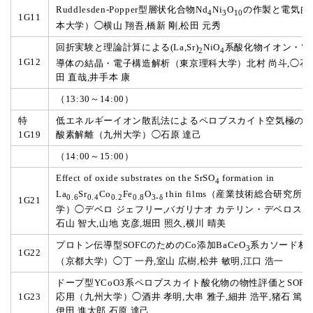
Ruddlesden-Popper型層状化合物Nd
Ni
O
の作製と電気的
4
3
10
1G11
本大学）◯横山 翔吾,橋新 剛,松田 元秀
回折実験と理論計算による(La,Sr)
NiO
系酸化物イオン・電
2
4
1G12
導体の結晶・電子構造解析（東京理科大学）北村 尚斗,◯石崎
田 直哉,井手本 康
（13:30～14:00）
特
低エネルギーイオン散乱法によるペロブスカイト空気極の
1G19
酸素解離（九州大学）◯石原 達己
（14:00～15:00）
Effect of oxide substrates on the SrSO
formation in
4
La
Sr
Co
Fe
O
thin films（産業技術総合研究所,
0.6
0.4
0.2
0.8
3-δ
1G21
学）◯デベロ ジェフリー,バガリナオ カテリン・デベロス,岸
石山 智大,山地 克彦,堀田 照久,横川 晴美
プロトン伝導型SOFCのためのCo添加BaCeO
系カソード材
3
1G22
（京都大学）◯丁 一丹,室山 広樹,松井 敏明,江口 浩一
ドープ型YCoO3系ペロブスカイト酸化物の物性評価とSOF
1G23
応用（九州大学）◯酒井 孝明,大串 雅子,細井 浩平,猪石 篤,萩
伊田 進太郎,石原 達己