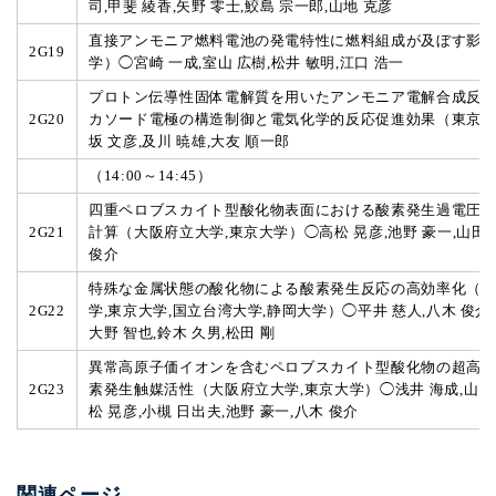
司,甲斐 綾香,矢野 零士,鮫島 宗一郎,山地 克彦
直接アンモニア燃料電池の発電特性に燃料組成が及ぼす影
2G19
学）◯宮崎 一成,室山 広樹,松井 敏明,江口 浩一
プロトン伝導性固体電解質を用いたアンモニア電解合成反
2G20
カソード電極の構造制御と電気化学的反応促進効果（東京
坂 文彦,及川 暁雄,大友 順一郎
（14:00～14:45）
四重ペロブスカイト型酸化物表面における酸素発生過電圧
2G21
計算（大阪府立大学,東京大学）◯高松 晃彦,池野 豪一,山田 
俊介
特殊な金属状態の酸化物による酸素発生反応の高効率化（
2G22
学,東京大学,国立台湾大学,静岡大学）◯平井 慈人,八木 俊介,
大野 智也,鈴木 久男,松田 剛
異常高原子価イオンを含むペロブスカイト型酸化物の超高
2G23
素発生触媒活性（大阪府立大学,東京大学）◯浅井 海成,山田 
松 晃彦,小槻 日出夫,池野 豪一,八木 俊介
関連ページ