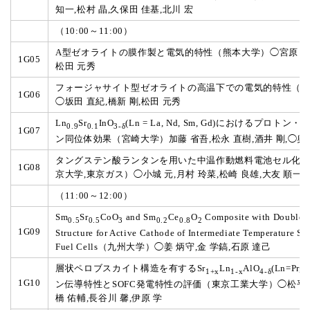
知一,松村 晶,久保田 佳基,北川 宏
（10:00～11:00）
A型ゼオライトの膜作製と電気的特性（熊本大学）◯宮原 葵,
1G05
松田 元秀
フォージャサイト型ゼオライトの高温下での電気的特性（
1G06
◯坂田 直紀,橋新 剛,松田 元秀
Ln
Sr
InO
(Ln = La, Nd, Sm, Gd)におけるプロト
0.9
0.1
3-δ
1G07
ン同位体効果（宮崎大学）加藤 省吾,松永 直樹,酒井 剛,◯奥
タングステン酸ランタンを用いた中温作動燃料電池セル化
1G08
京大学,東京ガス）◯小城 元,月村 玲菜,松崎 良雄,大友 順一
（11:00～12:00）
Sm
Sr
CoO
and Sm
Ce
O
Composite with Double 
0.5
0.5
3
0.2
0.8
2
1G09
Structure for Active Cathode of Intermediate Temperature So
Fuel Cells（九州大学）◯姜 炳守,金 学鎬,石原 達己
層状ペロブスカイト構造を有するSr
Ln
AlO
(Ln=Pr,
1+x
1-x
4-δ
1G10
ン伝導特性とSOFC発電特性の評価（東京工業大学）◯松平 
橋 佑輔,長谷川 馨,伊原 学