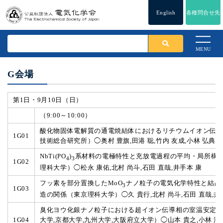
English
各種問合せ先
MENU
G会場
第1日・9月10日（日）
（9:00～10:00）
酸化物固体電解質の通電焼結体におけるリチウムイオン伝
1G01
技術総合研究所）◯奥村 豊旗,田港 聡,竹内 友成,小林 弘典
NbTi(PO
)
系材料の電極特性と充放電過程の平均・局所構
4
3
1G02
理科大学）◯松永 康佑,北村 尚斗,石田 直哉,井手本 康
フッ素を部分置換したMoO
ナノ粒子の電気化学特性と結晶
3
1G03
造の関係（東京理科大学）◯久 貴行,北村 尚斗,石田 直哉,井
臭化ヨウ化銀ナノ粒子における超イオン伝導相の室温安定
1G04
大学,京都大学,九州大学,大阪府立大学）◯山本 貴之,小林 浩