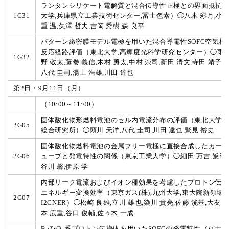
ランタンシリケート電解質と混合伝導性正極との界面抵抗
1G31
大学,兵庫県立工業技術センター,冨士色素）◯八木 彩月,小林
重 温,矢澤 哲夫,吉岡 秀樹,森 良平
パターン緻密膜モデル電極を用いた混合導電性SOFC空気極
反応経路評価（東北大学,高輝度光科学研究センター）◯雨澤
1G32
野 敬太,藤巻 義信,木村 勇太,中村 崇司,新田 清文,寺田 靖子,
八代 圭司,湯上 浩雄,川田 達也
第2日・9月11日（月）
（10:00～11:00）
固体酸化物形燃料電池のセル内電流分布の評価（東北大学,
2G05
総合研究所）◯頭川 天洋,八代 圭司,川田 達也,鷲見 裕史
固体酸化物燃料電池の金属フリー電極に直接合成したカー
2G06
ューブと発電特性の関係（東京工業大学）◯細田 万吉,飯田 
谷川 馨,伊原 学
内部リーク電流およびイオン種効果を考慮したプロトン伝導S
エネルギー変換効率（東京ガス(株),九州大学,東大院新領域,
2G07
I2CNER）◯松崎 良雄,立川 雄也,染川 貴亮,佐藤 洸基,大友 
本 広重,谷口 俊輔,佐々木 一成
BaZrO
系プロトン伝導体を用いたSOFCの発電特性（パナ