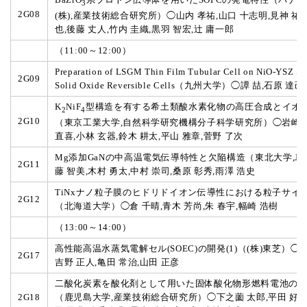
3
2G08
(株),産業技術総合研究所）◯山内 孝祐,山口 十志明,見神 祐一
也,後藤 丈人,竹内 圭織,黒羽 智宏,辻 庸一郎
（11:00～12:00）
Preparation of LSGM Thin Film Tubular Cell on NiO-YSZ Su
2G09
Solid Oxide Reversible Cells（九州大学）◯譚 喆,石原 達己
K
NiF
型構造を有する希土類酸水素化物の高圧合成とイオ
2
4
2G10
（東京工業大学,自然科学研究機構分子科学研究所）◯岩崎 
直喜,小林 玄器,鈴木 耕太,平山 雅章,菅野 了次
Mg添加GaNの中高温電気伝導特性と欠陥構造（東北大学,JF
2G11
藤 智美,木村 勇太,中村 崇司,桑原 彰秀,雨澤 浩史
TiNxナノ粒子膜のヒドリドイオン伝導性における粒子サイ
2G12
（北海道大学）◯倉 千晴,青木 芳尚,朱 春宇,幅崎 浩樹
（13:00～14:00）
高性能高温水蒸気電解セル(SOEC)の開発(1)（(株)東芝）◯長
2G17
吉野 正人,亀田 常治,山田 正彦
二酸化炭素を酸化剤として用いた固体酸化物形燃料電池の
2G18
（鹿児島大学,産業技術総合研究所）◯下之薗 太郎,平田 好洋