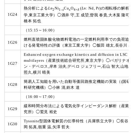
熱分析による
Ln
Ni
Cu
O
(
Ln
: Nd, Pr)の相転移の解
2
1-
x
x
4+
δ
1G24
学,東京工業大学）◯酒井 守,王 成堃,曽我 春貴,大木葉 隆司,
橋本 拓也
（15:15～16:00）
燃料直噴固体酸化物燃料電池の一定燃料利用率での負荷追
1G26
ける発電特性の評価（東京工業大学）◯飯田 雄太,長谷川 馨,
Enhanced oxygen exchange kinetics and diffusion in LSC 
multilayers（産業技術総合研究所,東京大学）◯バガリナオ
1G27
ン・デベロス,岸本 治夫,デベロ ジェフリー,石山 智大,山地 
照久,横川 晴美
簡易人工知能を用いた自動等価回路推定機能の実装（(国研)
1G28
料研究機構）◯小林 清,鈴木 達
（16:00～17:00）
緩和時間分布法による電気化学インピーダンス解析（産業
1G29
究所）◯鷲見 裕史
Tysonite型固体電解質の伝導特性（兵庫県立大学）◯長谷川
1G30
岡 拓真,嶺重 温,矢澤 哲夫