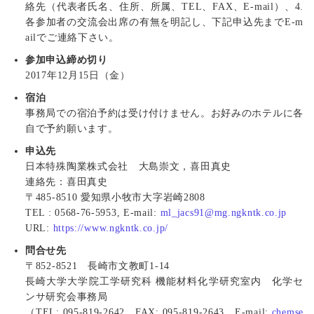
絡先（代表者氏名、住所、所属、TEL、FAX、E-mail）、4.
各参加者の交流会出席の有無を明記し、下記申込先までE-m
ailでご連絡下さい。
参加申込締め切り
2017年12月15日（金）
宿泊
事務局での宿泊予約は受け付けません。お好みのホテルに各
自で予約願います。
申込先
日本特殊陶業株式会社 大島崇文，喜田真史
連絡先：喜田真史
〒485-8510 愛知県小牧市大字岩崎2808
TEL : 0568-76-5953, E-mail:
ml_jacs91@mg.ngkntk.co.jp
URL:
https://www.ngkntk.co.jp/
問合せ先
〒852-8521 長崎市文教町1-14
長崎大学大学院工学研究科 機能材料化学研究室内 化学セ
ンサ研究会事務局
（TEL: 095-819-2642、FAX: 095-819-2643、E-mail:
chemse