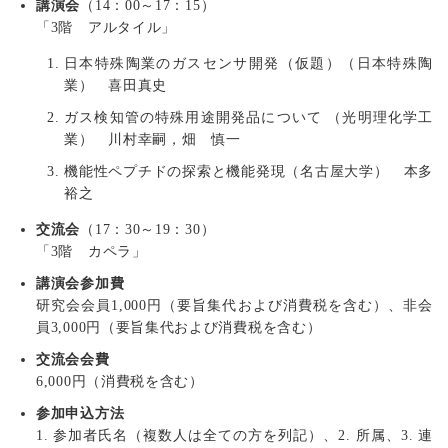
講演会
（14：00～17：15）
「3階 アルタイル」
日本特殊陶業のガスセンサ開発（仮題）（日本特殊陶
業） 喜田真史
ガス検知管の特殊用途開発品について （光明理化学工
業） 川村幸嗣，畑 慎一
機能性ペプチドの探索と機能発現（名古屋大学） 本多
裕之
交流会
（17：30～19：30）
「3階 カペラ」
講演会参加費
研究会会員1,000円（要旨集代および消費税を含む）、非会
員3,000円（要旨集代および消費税を含む）
交流会会費
6,000円（消費税を含む）
参加申込方法
1. 参加者氏名（複数人は全ての方を列記）、2. 所属、3. 連