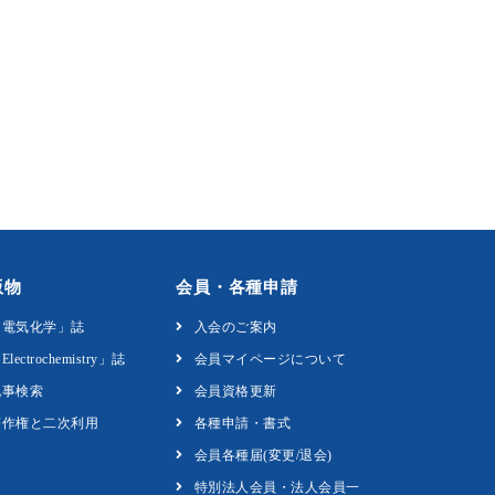
版物
会員・各種申請
「電気化学」誌
入会のご案内
Electrochemistry」誌
会員マイページについて
記事検索
会員資格更新
著作権と二次利用
各種申請・書式
会員各種届(変更/退会)
特別法人会員・法人会員一