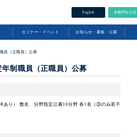
English
各種問合せ先
セミナー・イベント
お知らせ・募集・公募
制職員（正職員）公募
 定年制職員（正職員）公募
あり） 数名、分野指定公募10分野 各1名（③のみ若干