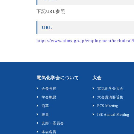
下記URL参照
URL
https://www.nims.go.jp/employment/technical/
電気化学会について
大会
会長挨拶
電気化学会大会
学会概要
大会講演要旨集
沿革
ECS Meeting
役員
ISE Annual Meeting
支部・委員会
本会各賞