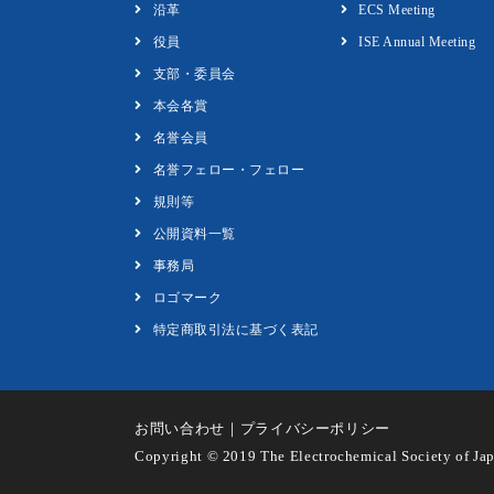
沿革
ECS Meeting
役員
ISE Annual Meeting
支部・委員会
本会各賞
名誉会員
名誉フェロー・フェロー
規則等
公開資料一覧
事務局
ロゴマーク
特定商取引法に基づく表記
お問い合わせ
｜
プライバシーポリシー
Copyright © 2019 The Electrochemical Society of Ja