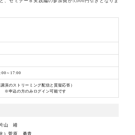
、セミナーＢ実践編の参加費が3,000円引きとなりま
00～17:00
（講演のストリーミング配信と質疑応答）
ら
※申込の方のみログイン可能です
片山 靖
大）菅原 勇貴