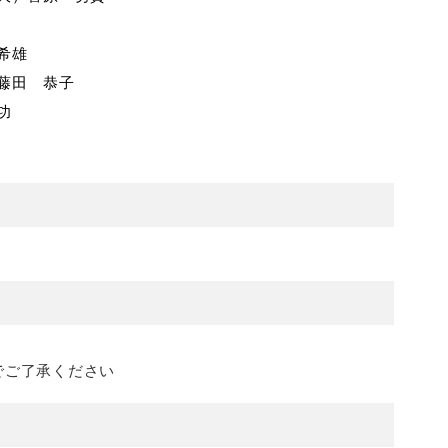
希雄
藤田 恭子
功
でご了承ください