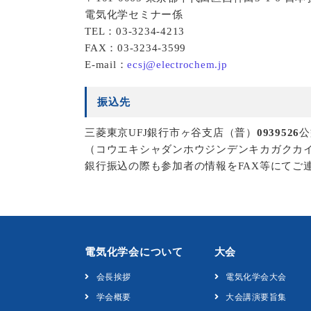
電気化学セミナー係
TEL：03-3234-4213
FAX：03-3234-3599
E-mail：
ecsj@electrochem.jp
振込先
三菱東京UFJ銀行市ヶ谷支店（普）
0939526
公
（コウエキシャダンホウジンデンキカガクカ
銀行振込の際も参加者の情報をFAX等にてご
電気化学会について
大会
会長挨拶
電気化学会大会
学会概要
大会講演要旨集