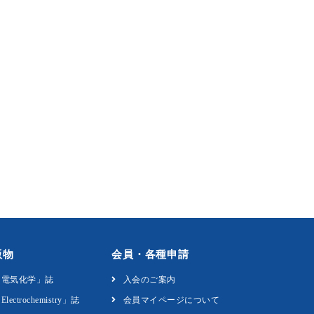
版物
会員・各種申請
「電気化学」誌
入会のご案内
Electrochemistry」誌
会員マイページについて