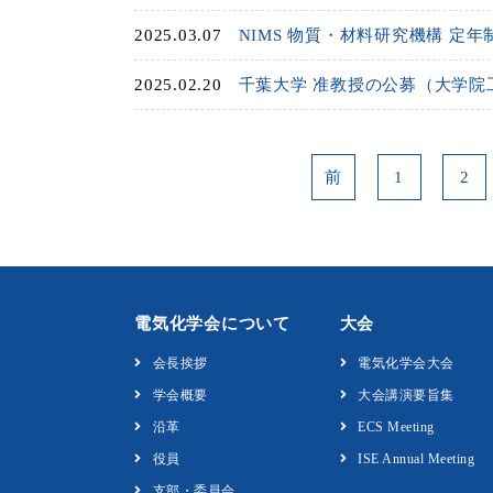
2025.03.07
NIMS 物質・材料研究機構 定
2025.02.20
千葉大学 准教授の公募（大学院
前
1
2
電気化学会について
大会
会長挨拶
電気化学会大会
学会概要
大会講演要旨集
沿革
ECS Meeting
役員
ISE Annual Meeting
支部・委員会