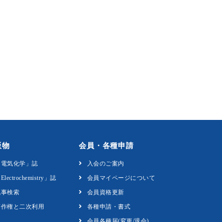
版物
会員・各種申請
「電気化学」誌
入会のご案内
Electrochemistry」誌
会員マイページについて
記事検索
会員資格更新
著作権と二次利用
各種申請・書式
会員各種届(変更/退会)