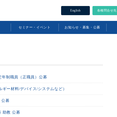
English
各種問合せ先
セミナー・イベント
お知らせ・募集・公募
 定年制職員（正職員）公募
ルギー材料/デバイス/システムなど）
）公募
 助教 公募