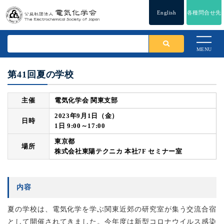
English
各種問合せ先
MENU
第41回夏の学校
主催
電気化学会 関東支部
2023年9月1日（金）
日時
1日 9:00～17:00
東京都
場所
株式会社東陽テクニカ 本社7F セミナー室
内容
夏の学校は、電気化学を学ぶ関東近郊の研究室が集う交流合宿
として開催されてきました。今年度は新型コロナウイルス感染