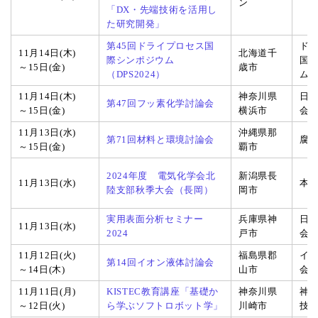
ン
「DX・先端技術を活用し
た研究開発」
第45回ドライプロセス国
ド
11月14日(木)
北海道千
際シンポジウム
国
～15日(金)
歳市
（DPS2024）
ム
11月14日(木)
神奈川県
日
第47回フッ素化学討論会
～15日(金)
横浜市
会
11月13日(水)
沖縄県那
第71回材料と環境討論会
腐
～15日(金)
覇市
2024年度 電気化学会北
新潟県長
11月13日(水)
本
陸支部秋季大会（長岡）
岡市
実用表面分析セミナー
兵庫県神
日
11月13日(水)
2024
戸市
会 
11月12日(火)
福島県郡
イ
第14回イオン液体討論会
～14日(木)
山市
会
11月11日(月)
KISTEC教育講座「基礎か
神奈川県
神
～12日(火)
ら学ぶソフトロボット学」
川崎市
技