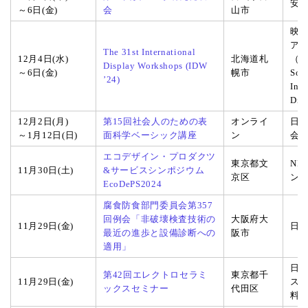
安
～6日(金)
会
山市
映
ア
The 31st International
12月4日(水)
北海道札
（I
Display Workshops (IDW
～6日(金)
幌市
Soci
’24)
Info
Dis
12月2日(月)
第15回社会人のための表
オンライ
日
～1月12日(日)
面科学ベーシック講座
ン
会
エコデザイン・プロダクツ
東京都文
NP
11月30日(土)
&サービスシンポジウム
京区
ン
EcoDePS2024
腐食防食部門委員会第357
回例会「非破壊検査技術の
大阪府大
11月29日(金)
日
最近の進歩と設備診断への
阪市
適用」
日
第42回エレクトロセラミ
東京都千
11月29日(金)
ス
ックスセミナー
代田区
料