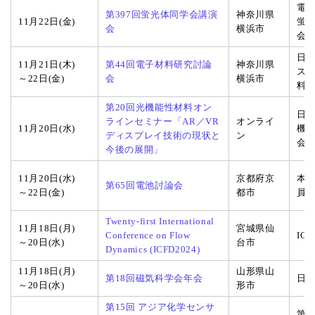
電
第397回蛍光体同学会講演
神奈川県
11月22日(金)
蛍
会
横浜市
会
日
11月21日(木)
第44回電子材料研究討論
神奈川県
ス
～22日(金)
会
横浜市
料
第20回光機能性材料オン
日
ラインセミナー「AR／VR
オンライ
11月20日(水)
機
ディスプレイ技術の現状と
ン
会
今後の展開」
11月20日(水)
京都府京
本
第65回電池討論会
～22日(金)
都市
員
Twenty-first International
11月18日(月)
宮城県仙
Conference on Flow
IC
～20日(水)
台市
Dynamics (ICFD2024)
11月18日(月)
山形県山
第18回磁気科学会年会
日
～20日(水)
形市
第15回 アジア化学センサ
第1