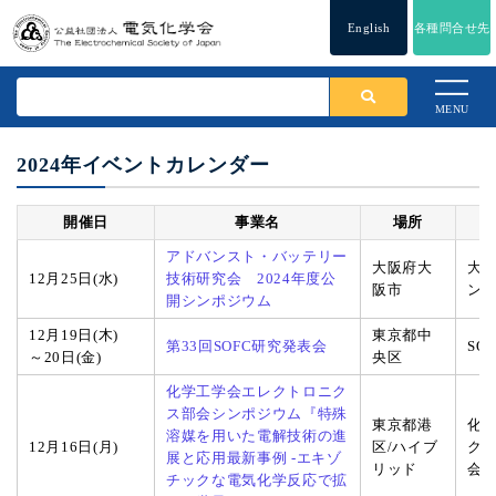
English
各種問合せ先
MENU
2024年イベントカレンダー
開催日
事業名
場所
アドバンスト・バッテリー
大阪府大
大
12月25日(水)
技術研究会 2024年度公
阪市
ン
開シンポジウム
12月19日(木)
東京都中
第33回SOFC研究発表会
SO
～20日(金)
央区
化学工学会エレクトロニク
ス部会シンポジウム『特殊
東京都港
化
溶媒を用いた電解技術の進
12月16日(月)
区/ハイブ
ク
展と応用最新事例 -エキゾ
リッド
会
チックな電気化学反応で拡