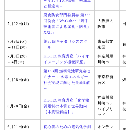
～それぞれの役割、共通点
と相違点～
腐食防食部門委員会 第355
回例会「Workshop「若手
大阪府大
7月22日(月)
日
技術者による腐食・防食」
阪市
XXII」
7月9日(火)
第35回キャタリシススク
東京都文
触
～11日(木)
ール
京区
7月3日(水)
KISTEC教育講座「バイオ
神奈川県
神
～4日(木)
イメージング極秘講座」
川崎市
技
第163回 燃料電池研究会セ
ミナー ～水素エネルギー
東京都新
6月28日(金)
燃
社会実現に向けた最新動向
宿区
～
神奈川県
KISTEC教育講座「化学物
川崎市／
神
6月28日(金)
質規制の本質と世界動向
ハイブリ
技
【本質理解編】」
ッド
6月21日(金)
初心者のための電気化学測
オンデマ
電