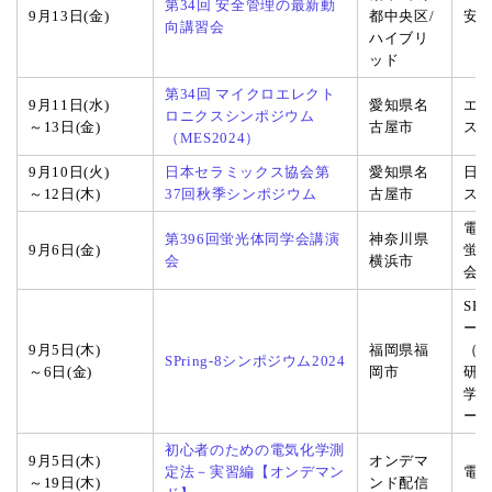
第34回 安全管理の最新動
9月13日(金)
都中央区/
安
向講習会
ハイブリ
ッド
第34回 マイクロエレクト
9月11日(水)
愛知県名
エ
ロニクスシンポジウム
～13日(金)
古屋市
ス
（MES2024）
9月10日(火)
日本セラミックス協会第
愛知県名
日
～12日(木)
37回秋季シンポジウム
古屋市
ス
電
第396回蛍光体同学会講演
神奈川県
9月6日(金)
蛍
会
横浜市
会
SPr
ー
9月5日(木)
福岡県福
（S
SPring-8シンポジウム2024
～6日(金)
岡市
研
学
ー
初心者のための電気化学測
9月5日(木)
オンデマ
定法－実習編【オンデマン
電
～19日(木)
ンド配信