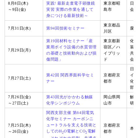
8月8日(木)
実践! 最新走査電子顕微鏡
東京都昭
日
～9日(金)
実習 実際の作業を通して
島市
会
身につける最新技術～
東京都品
7月31日(水)
第94回技術セミナー
腐
川区
第19回材料セミナー「産
東京都新
化学
業用ボイラ設備の水質管理
宿区／ハ
装置
7月29日(月)
の基礎と技術動向および損
イブリッ
共
傷問題」
ド
会
日
第42回 関西界面科学セミ
京都府京
イ
7月27日(土)
ナー
都市
化
部
7月26日(金)
第43回光がかかわる触媒
岡山県岡
触媒
～27日(土)
化学シンポジウム
山市
研
関西支部主催 第64回電気
化学セミナー カーボンニ
ュートラルを支える技術と
7月25日(木)
京都府京
本
してのH
O電解とCO
電解
～26日(金)
都市
2
2