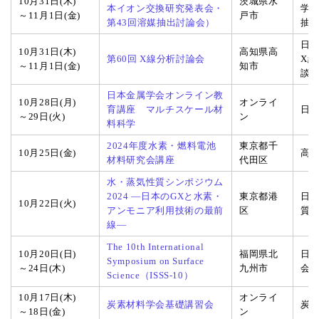
10月31日(木)
茨城県水
本イオン交換研究発表会・
学
～11月1日(金)
戸市
第43回溶媒抽出討論会）
抽
日
10月31日(木)
高知県高
第60回 X線分析討論会
X
～11月1日(金)
知市
談
日本金属学会オンライン教
10月28日(月)
オンライ
育講座 マルチスケール材
日
～29日(火)
ン
料科学
2024年度水素・燃料電池
東京都千
10月25日(金)
高
材料研究会講座
代田区
水・蒸気性質シンポジウム
2024 ―日本のGXと水素・
東京都港
日
10月22日(火)
アンモニア利用技術の最前
区
質
線―
The 10th International
10月20日(日)
福岡県北
日
Symposium on Surface
～24日(木)
九州市
会
Science（ISSS-10）
10月17日(木)
オンライ
炭素材料学会基礎講習会
炭
～18日(金)
ン