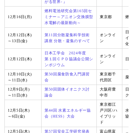
がる世界- 』
燃料電池研究会第165回セ
12月16日(月)
ミナー～アニオン交換膜型
東京都
燃
水電解の最新動向～
日本
12月12日(木)
第11回分散凝集科学技術
オンライ
イ
～13日(金)
講座 分散・凝集のすべて
ン
化
日本工学会 2024年度
オンライ
12月12日(木)
第１回ＣＰＤ協議会公開シ
日
ン
ンポジウム
12月10日(火)
第50回腐食防食入門講習
東京都千
腐
～11日(水)
会
代田区
12月9日(月)
第50回固体イオニクス討
大阪府豊
日
～11日(水)
論会
中市
ク
東京都江
12月5日(木)
第44回 水素エネルギー協
戸川区/ハ
水
～6日(金)
会（HESS）大会
イブリッ
協
ド
12月5日(木)
第57回安全工学研究発表
富山県富