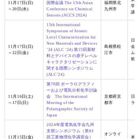
11月17日(日)
国際会議 The 15th Asian
福岡県北
学
～20日(水)
Conference on Chemical
九州市
議 
Sensors (ACCS 2024)
15th International
Symposium of Atomic
Level Characterization for
日
New Materials and Devices
11月17日(日)
島根県松
会
’24 (ALC ’24) 第15回新材
～22日(金)
江市
ム
料とデバイスの原子レベル
術
キャラクタリゼーションに
関する国際シンポジウム
(ALC’24)
第70回 ポーラログラフィ
ーおよび電気分析化学討論
11月16日(土)
会 The International
京都府京
日
～17日(日)
Meeting of the
都市
ラ
Polarographic Society of
Japan
2024年度電気化学会九州
支部シンポジウム（第63
オンライ
11月15日(金)
回工業物理化学講習会）
本