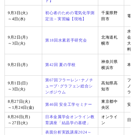
ド】
9月3日(火)
初心者のための電気化学測
千葉県野
電
～4日(水)
定法－実習編【現地】
田市
水
9月2日(月)
北海道札
会
第18回水素若手研究会
～3日(火)
幌市
大
料科
神奈川県
9月2日(月)
第42回 夏の学校
本
横浜市
第67回フラーレン･ナノチ
フ
9月1日(日)
高知県高
ューブ･グラフェン総合シ
ノ
～3日(火)
知市
ンポジウム
ラ
8月27日(火)
東京都中
第46回 安全工学セミナー
安
～1月24日(金)
央区
8月26日(月)
日本金属学会オンライン教
オンライ
日
～27日(火)
育講座「結晶学の基礎」
ン
表面分析実践講座2024～