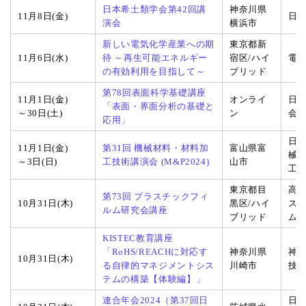
日本希土類学会第42回講
神奈川県
11月8日(金)
日
演会
横浜市
新しい電気化学産業への期
東京都新
11月6日(水)
待 ～再生可能エネルギー
宿区/ハイ
電
の有効利用を目指して～
ブリッド
第78回表面科学基礎講座
11月1日(金)
オンライ
日
「表面・界面分析の基礎と
～30日(土)
ン
会
応用」
日本
11月1日(金)
第31回 機械材料・材料加
富山県富
械
～3日(日)
工技術講演会 (M&P2024)
山市
工
東京都目
高
第73回 プラスチックフィ
10月31日(木)
黒区/ハイ
ス
ルム研究会講座
ブリッド
ム
KISTEC教育講座
「RoHS/REACHに対応す
神奈川県
神
10月31日(木)
る自律的マネジメントシス
川崎市
技
テムの構築【体験編】」
連合年会2024（第37回日
日