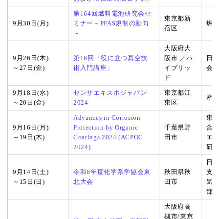
第164回燃料電池研究会セ
東京都新
9月30日(月)
ミナー～PFAS規制の動向
燃
宿区
～
大阪府大
9月26日(木)
第16回「役に立つ真空技
阪市 ／ハ
日
～27日(金)
術入門講座」
イブリッ
会 
ド
9月18日(水)
センサエキスポジャパン
東京都江
産
～20日(金)
2024
東区
Advances in Corrosion
東
9月16日(月)
Protection by Organic
千葉県野
合
～19日(木)
Coatings 2024 (ACPOC
田市
エ
2024)
研
日
9月14日(土)
令和6年度化学系学協会東
秋田県秋
支
～15日(日)
北大会
田市
気
部
大阪府高
槻市/東京