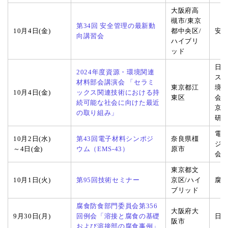
大阪府高
槻市/東京
第34回 安全管理の最新動
10月4日(金)
都中央区/
安
向講習会
ハイブリ
ッド
日
2024年度資源・環境関連
ス
材料部会講演会 「セラミ
東京都江
境
10月4日(金)
ックス関連技術における持
東区
会
続可能な社会に向けた最近
京
の取り組み」
研
電
10月2日(水)
第43回電子材料シンポジ
奈良県橿
ジ
～4日(金)
ウム（EMS-43）
原市
会
東京都文
10月1日(火)
第95回技術セミナー
京区/ハイ
腐
ブリッド
腐食防食部門委員会第356
大阪府大
9月30日(月)
回例会「溶接と腐食の基礎
日
阪市
および溶接部の腐食事例」