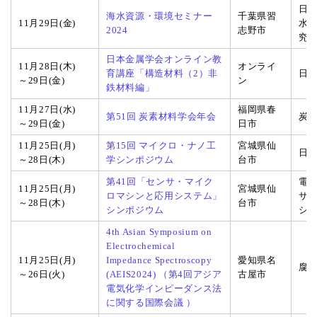
日
海水資源・環境セミナー
千葉県習
11月29日(金)
水
2024
志野市
究
日本金属学会オンライン教
11月28日(木)
オンライ
育講座「構造材料（2）非
日
～29日(金)
ン
鉄材料編」
11月27日(水)
福岡県春
第51回 炭素材料学会年会
炭
～29日(金)
日市
11月25日(月)
第15回 マイクロ・ナノ工
宮城県仙
日
～28日(木)
学シンポジウム
台市
第41回「センサ・マイク
電
11月25日(月)
宮城県仙
ロマシンと応用システム」
サ
～28日(木)
台市
シンポジウム
シ
4th Asian Symposium on
Electrochemical
11月25日(月)
Impedance Spectroscopy
愛知県名
腐
～26日(火)
(AEIS2024) （第4回アジア
古屋市
電気化学インピーダンス法
に関する国際会議 ）