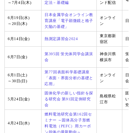
～7月4日(木)
定法－基礎編
ンド配信
日本金属学会オンライン教
6月19日(水)
オンライ
育講座「電子顕微鏡と格子
日
～20日(木)
ン
欠陥の基礎」
東京都新
6月14日(金)
熱測定講習会2024
日
宿区
第395回 蛍光体同学会講演
神奈川県
蛍
6月7日(金)
会
横浜市
会
第77回表面科学基礎講座
6月1日(土)
オンライ
日
「表面・界面分析の基礎と
～30日(日)
ン
会
応用」
固体化学の新しい指針を探
固
島根県松
5月24日(金)
る研究会 第91回定例研究
い
江市
会
究
燃料電池研究会第162回セ
ミナー ～固体高分子形燃
4月24日(水)
料電池（PEFC）用カーボ
ン担体の最新動向～